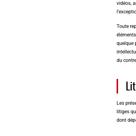
vidéos, a
l’except
Toute rep
éléments 
quelque p
intellect
du contre
Li
Les prés
litiges q
dont dépe