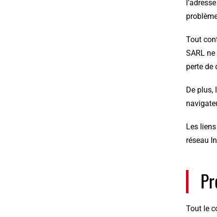
l’adress
problème,
Tout cont
SARL ne 
perte de
De plus, 
navigateu
Les liens
réseau I
Pr
Tout le c