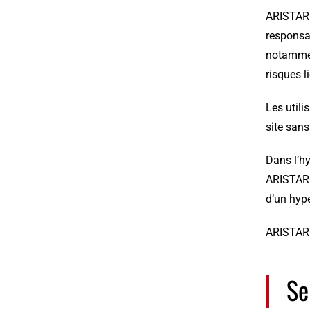
ARISTARC 
responsab
notamment
risques l
Les utili
site san
Dans l’hy
ARISTARC 
d’un hype
ARISTARC 
Se