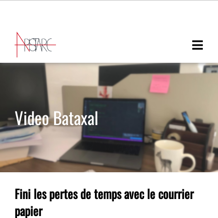
Contact
Français
English
HOME
GROUPE
SERVICES
Video Bataxal
Conseils
TECHNOLOGIES
Développement Web Design
RÉALISATIONS
Analytics & Intelligence
RECRUTEMENT
Artificielle
Formations
Fini les pertes de temps avec le courrier
papier